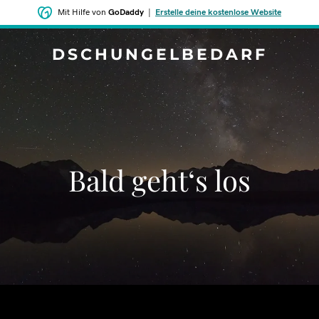
Mit Hilfe von
GoDaddy
|
Erstelle deine kostenlose Website
DSCHUNGELBEDARF
Bald geht‘s los